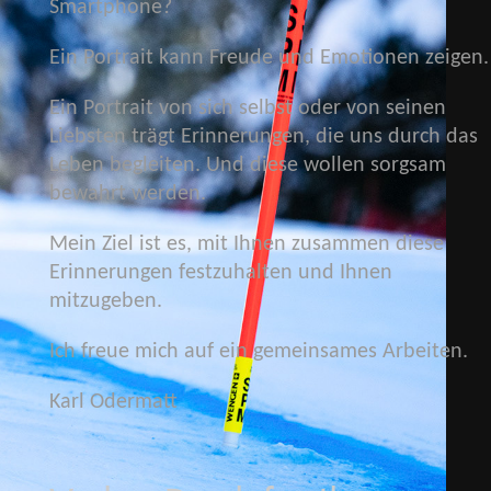
Smartphone?
Ein Portrait kann Freude und Emotionen zeigen.
Ein Portrait von sich selbst oder von seinen
Liebsten trägt Erinnerungen, die uns durch das
Leben begleiten. Und diese wollen sorgsam
bewahrt werden.
Mein Ziel ist es, mit Ihnen zusammen diese
Erinnerungen festzuhalten und Ihnen
mitzugeben.
Ich freue mich auf ein gemeinsames Arbeiten.
Karl Odermatt