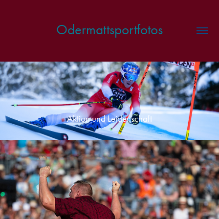
Odermattsportfotos
Aktion und Leidenschaft